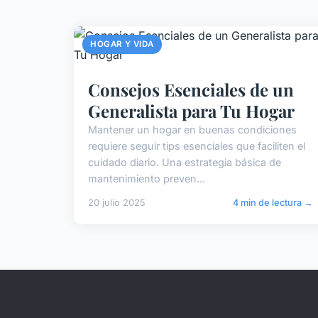
HOGAR Y VIDA
Consejos Esenciales de un
Generalista para Tu Hogar
Mantener un hogar en buenas condiciones
requiere seguir tips esenciales que faciliten el
cuidado diario. Una estrategia básica de
mantenimiento preven...
20 julio 2025
4 min de lectura →