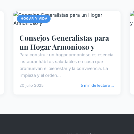
HOGAR Y VIDA
Consejos Generalistas para
un Hogar Armonioso y
Para construir un hogar armonioso es esencial
instaurar hábitos saludables en casa que
promuevan el bienestar y la convivencia. La
limpieza y el orden...
20 julio 2025
5 min de lectura →