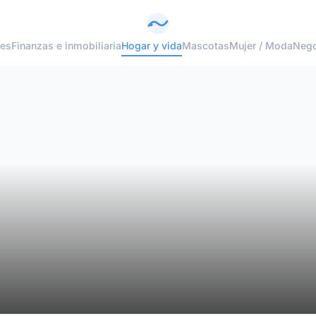
tes
Finanzas e inmobiliaria
Hogar y vida
Mascotas
Mujer / Moda
Nego