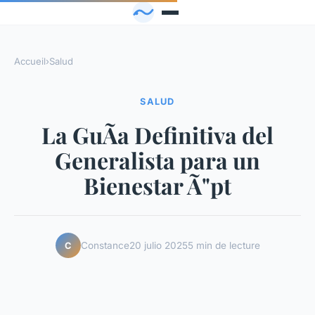
Accueil
›
Salud
SALUD
La GuÃ­a Definitiva del
Generalista para un
Bienestar Ã"pt
Constance
20 julio 2025
5 min de lecture
C